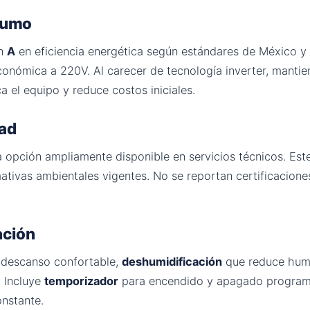
nsumo
ón
A
en eficiencia energética según estándares de México y
conómica a 220V. Al carecer de tecnología inverter, manti
ca el equipo y reduce costos iniciales.
dad
 opción ampliamente disponible en servicios técnicos. Este
ivas ambientales vigentes. No se reportan certificaciones
ación
descanso confortable,
deshumidificación
que reduce hum
. Incluye
temporizador
para encendido y apagado progra
nstante.