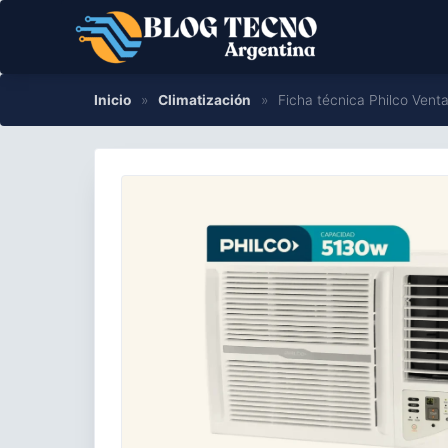
Saltar
al
contenido
Inicio
»
Climatización
»
Ficha técnica Philco Vent