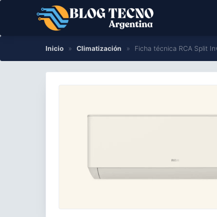
Saltar
al
contenido
Inicio
»
Climatización
»
Ficha técnica RCA Split 