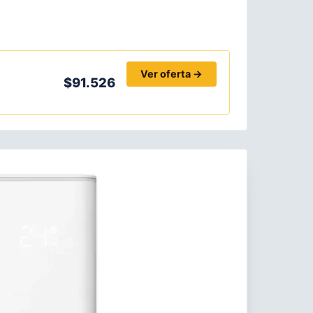
Ver oferta →
$91.526