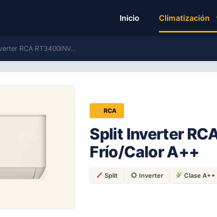
Inicio
Climatización
Inverter RCA RT3400INV…
RCA
Split Inverter R
Frío/Calor A++
Split
Inverter
Clase A++