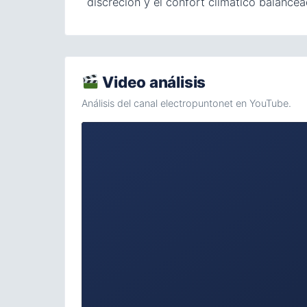
discreción y el confort climático balancea
Video análisis
Análisis del canal electropuntonet en YouTube.