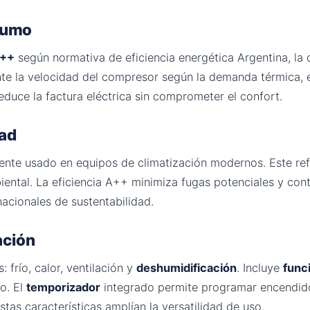
nsumo
++
según normativa de eficiencia energética Argentina, la 
e la velocidad del compresor según la demanda térmica, 
educe la factura eléctrica sin comprometer el confort.
dad
ente usado en equipos de climatización modernos. Este ref
iental. La eficiencia A++ minimiza fugas potenciales y con
nacionales de sustentabilidad.
ación
frío, calor, ventilación y
deshumidificación
. Incluye
func
o. El
temporizador
integrado permite programar encendido
stas características amplían la versatilidad de uso.