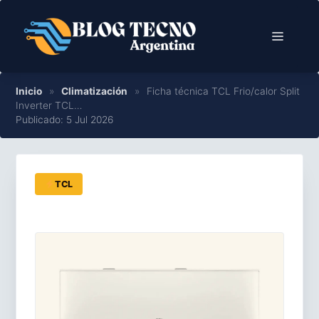
Saltar
al
Menú
contenido
Inicio
»
Climatización
»
Ficha técnica TCL Frio/calor Split
Inverter TCL…
Publicado: 5 Jul 2026
TCL