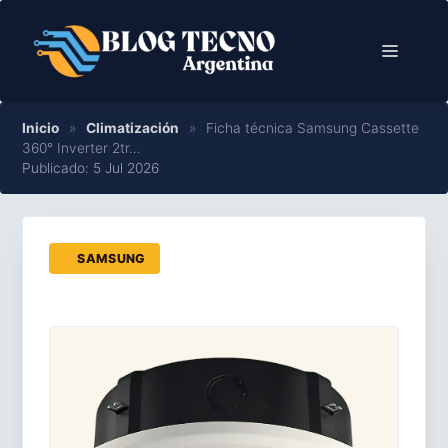
Saltar
al
Menú
contenido
Inicio
»
Climatización
»
Ficha técnica Samsung Cassette
360° Inverter 2tr…
Publicado: 5 Jul 2026
SAMSUNG