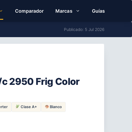
Comparador
Marcas
Guías
Publicado: 5 Jul 2026
F/c 2950 Frig Color
rter
Clase A+
Blanco