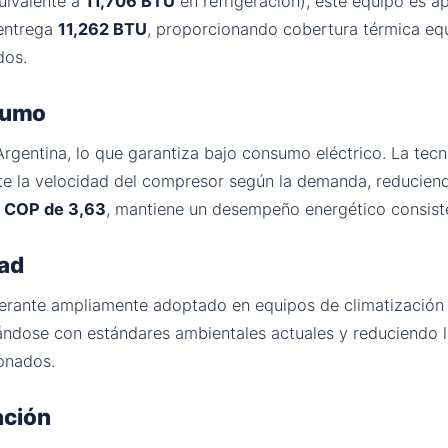
uivalente a
11,706 BTU
en refrigeración), este equipo es a
 entrega
11,262 BTU
, proporcionando cobertura térmica equ
dos.
nsumo
rgentina, lo que garantiza bajo consumo eléctrico. La tec
e la velocidad del compresor según la demanda, reducien
y
COP de 3,63
, mantiene un desempeño energético consis
dad
igerante ampliamente adoptado en equipos de climatización 
eándose con estándares ambientales actuales y reduciendo l
ionados.
ación