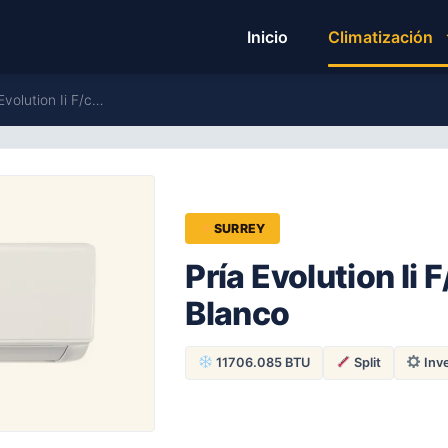
Inicio
Climatización
Evolution Ii F/c…
SURREY
Pría Evolution Ii 
Blanco
11706.085 BTU
Split
Inve