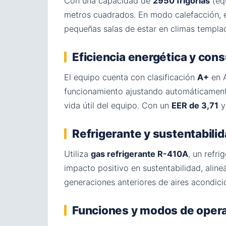
Con una capacidad de
2950 frigorías
(eq
metros cuadrados. En modo calefacción,
pequeñas salas de estar en climas templa
Eficiencia energética y co
El equipo cuenta con clasificación
A+
en A
funcionamiento ajustando automáticament
vida útil del equipo. Con un
EER de 3,71
Refrigerante y sustentabili
Utiliza
gas refrigerante R-410A
, un refr
impacto positivo en sustentabilidad, alin
generaciones anteriores de aires acondic
Funciones y modos de oper