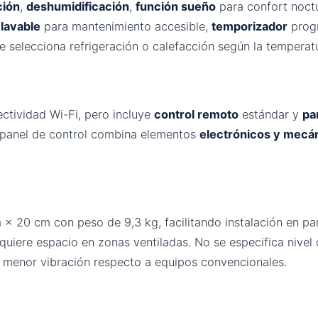
ción
,
deshumidificación
,
función sueño
para confort noct
o lavable
para mantenimiento accesible,
temporizador
prog
 selecciona refrigeración o calefacción según la temperat
ctividad Wi-Fi, pero incluye
control remoto
estándar y
pan
l panel de control combina elementos
electrónicos y mecá
× 20 cm con peso de 9,3 kg, facilitando instalación en pa
uiere espacio en zonas ventiladas. No se especifica nivel d
n menor vibración respecto a equipos convencionales.