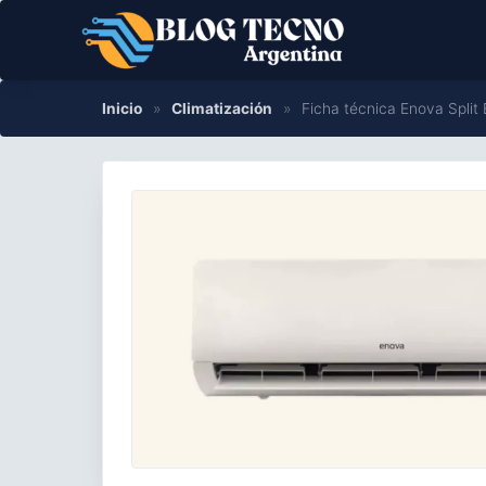
Saltar
al
contenido
Inicio
»
Climatización
»
Ficha técnica Enova Spl