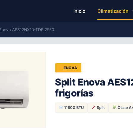
Inicio
Climatización
it Enova AES12NX10-TDF 2950…
ENOVA
Split Enova AES
frigorías
11800 BTU
Split
Clase A