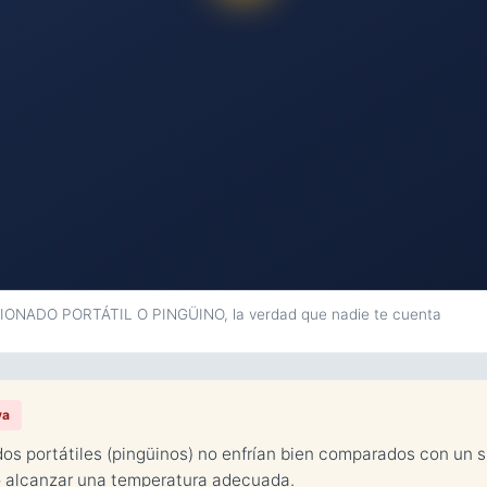
ADO PORTÁTIL O PINGÜINO, la verdad que nadie te cuenta
va
dos portátiles (pingüinos) no enfrían bien comparados con un spl
do alcanzar una temperatura adecuada.