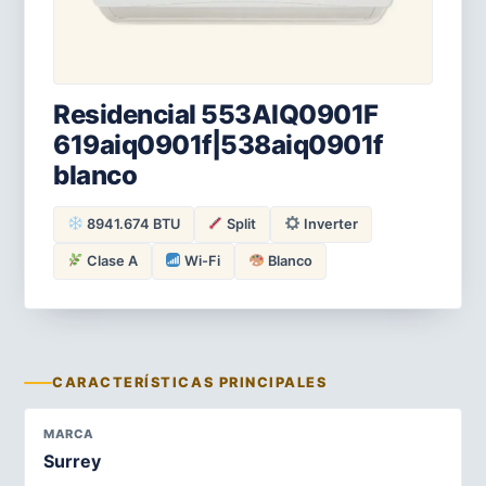
Residencial 553AIQ0901F
619aiq0901f|538aiq0901f
blanco
8941.674 BTU
Split
Inverter
Clase A
Wi-Fi
Blanco
CARACTERÍSTICAS PRINCIPALES
MARCA
Surrey