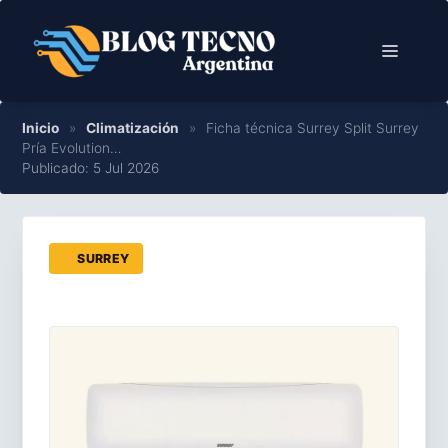
Saltar
al
Menú
contenido
Inicio
»
Climatización
»
Ficha técnica Surrey Split Surrey
Pría Evolution…
Publicado: 5 Jul 2026
SURREY