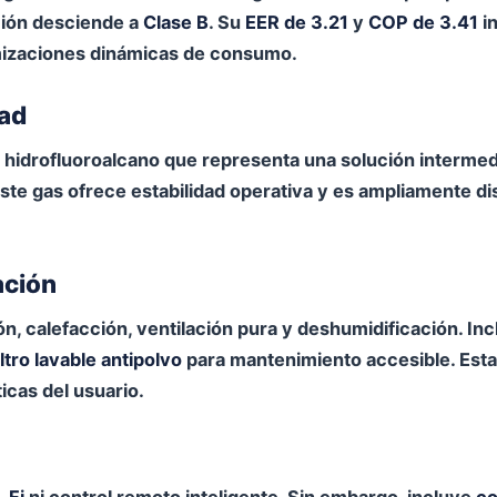
cción desciende a
Clase B
. Su
EER de 3.21
y
COP de 3.41
i
imizaciones dinámicas de consumo.
dad
do hidrofluoroalcano que representa una solución interme
ste gas ofrece estabilidad operativa y es ampliamente dis
ación
n, calefacción, ventilación pura y deshumidificación. In
iltro lavable antipolvo
para mantenimiento accesible. Estas
icas del usuario.