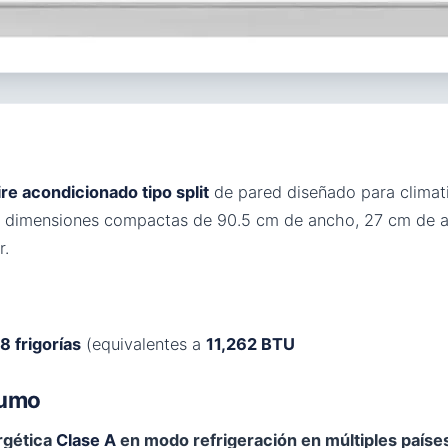
ire acondicionado tipo split
de pared diseñado para climat
 dimensiones compactas de 90.5 cm de ancho, 27 cm de alt
r.
8 frigorías
(equivalentes a
11,262 BTU
sumo
rgética
Clase A
en modo refrigeración en múltiples paíse