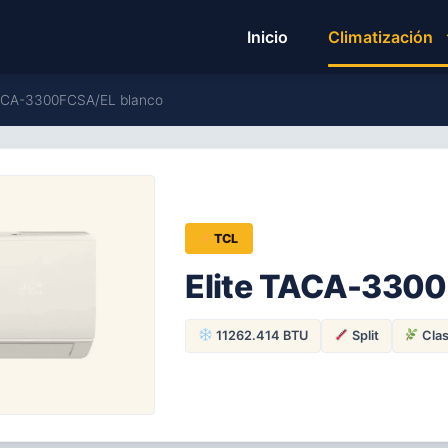
Inicio
Climatización
 TACA-3300FCSA/EL blanco
TCL
Elite TACA-3300
11262.414 BTU
Split
Clas