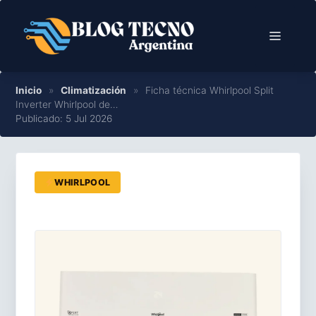
Saltar
al
Menú
contenido
Inicio
»
Climatización
»
Ficha técnica Whirlpool Split
Inverter Whirlpool de…
Publicado: 5 Jul 2026
WHIRLPOOL