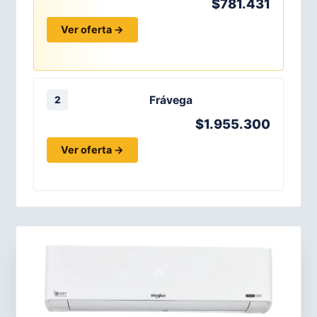
$781.431
Ver oferta →
Frávega
2
$1.955.300
Ver oferta →