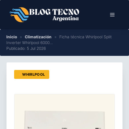
Saltar
al
Menú
contenido
Inicio
»
Climatización
»
Ficha técnica Whirlpool Split
Inverter Whirlpool 6000…
Publicado: 5 Jul 2026
WHIRLPOOL