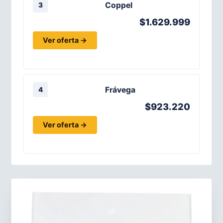
Coppel
3
$1.629.999
Ver oferta →
Frávega
4
$923.220
Ver oferta →