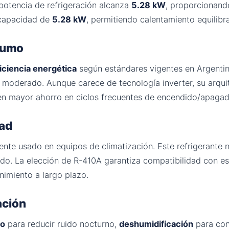
potencia de refrigeración alcanza
5.28 kW
, proporcionando
 capacidad de
5.28 kW
, permitiendo calentamiento equilibr
nsumo
iciencia energética
según estándares vigentes en Argentin
moderado. Aunque carece de tecnología inverter, su arqu
en mayor ahorro en ciclos frecuentes de encendido/apagad
dad
ente usado en equipos de climatización. Este refrigerante 
o. La elección de R-410A garantiza compatibilidad con est
nimiento a largo plazo.
ación
ño
para reducir ruido nocturno,
deshumidificación
para con