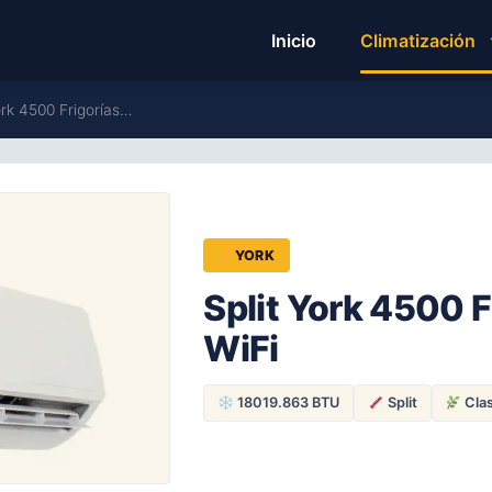
Inicio
Climatización
ork 4500 Frigorías…
YORK
Split York 4500 F
WiFi
18019.863 BTU
Split
Cla