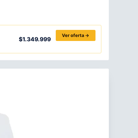
Ver oferta →
$1.349.999