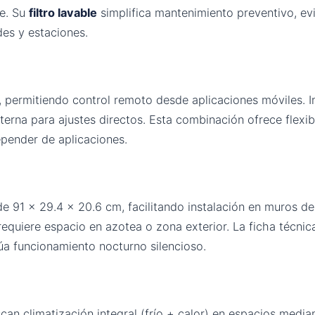
e. Su
filtro lavable
simplifica mantenimiento preventivo, e
es y estaciones.
 permitiendo control remoto desde aplicaciones móviles. 
nterna para ajustes directos. Esta combinación ofrece flexi
epender de aplicaciones.
e 91 × 29.4 × 20.6 cm, facilitando instalación en muros de
requiere espacio en azotea o zona exterior. La ficha técnica
úa funcionamiento nocturno silencioso.
can climatización integral (frío + calor) en espacios med