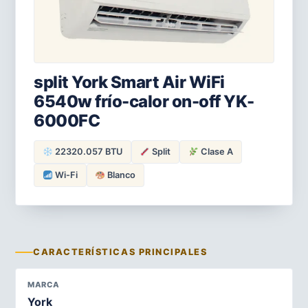
split York Smart Air WiFi
6540w frío-calor on-off YK-
6000FC
22320.057 BTU
Split
Clase A
Wi-Fi
Blanco
CARACTERÍSTICAS PRINCIPALES
MARCA
York