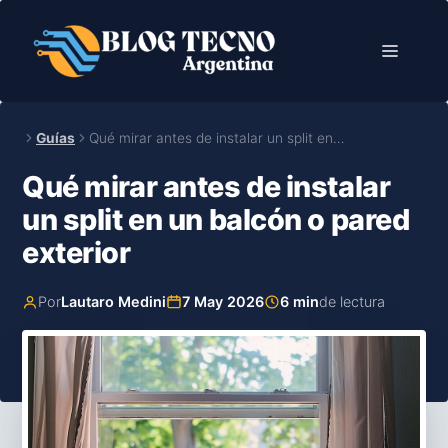
Saltar
al
Menú
contenido
Guías
Qué mirar antes de instalar un split en…
Qué mirar antes de instalar
un split en un balcón o pared
exterior
Por
Lautaro Medini
7 May 2026
6 min
de lectura