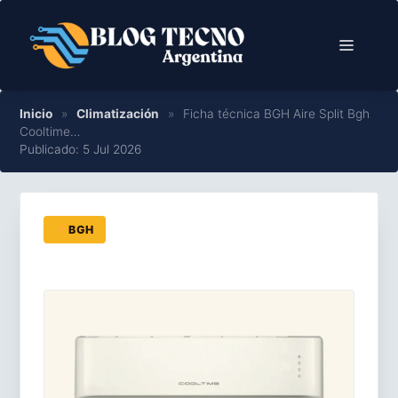
Saltar
al
Menú
contenido
Inicio
»
Climatización
»
Ficha técnica BGH Aire Split Bgh
Cooltime…
Publicado: 5 Jul 2026
BGH