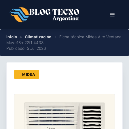
Saltar
al
Menú
contenido
Inicio
»
Climatización
»
Ficha técnica Midea Aire Ventana
Mcve18re22f1 4438…
Publicado: 5 Jul 2026
MIDEA