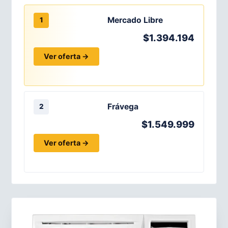
Mercado Libre
1
$1.394.194
Ver oferta →
Frávega
2
$1.549.999
Ver oferta →