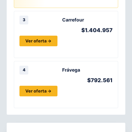
Carrefour
3
$1.404.957
Ver oferta →
Frávega
4
$792.561
Ver oferta →