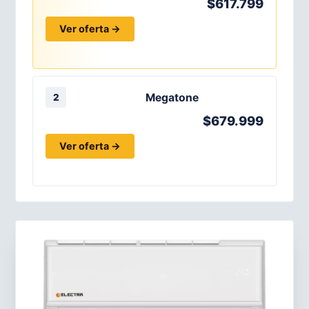
$617.799
Ver oferta →
Megatone
2
$679.999
Ver oferta →