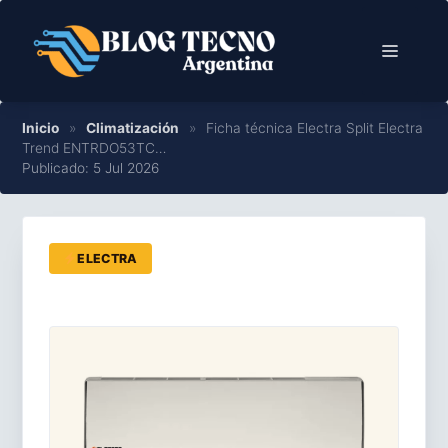
Saltar
al
Menú
contenido
Inicio
»
Climatización
»
Ficha técnica Electra Split Electra
Trend ENTRDO53TC…
Publicado: 5 Jul 2026
ELECTRA