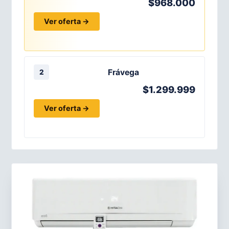
$968.000
Ver oferta →
Frávega
2
$1.299.999
Ver oferta →