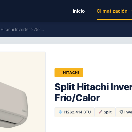
Inicio
Climatización
t Hitachi Inverter 2752…
HITACHI
Split Hitachi Inve
Frío/Calor
11262.414 BTU
Split
Inve