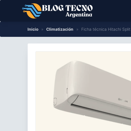
Saltar
al
contenido
Inicio
»
Climatización
»
Ficha técnica Hitachi Spli