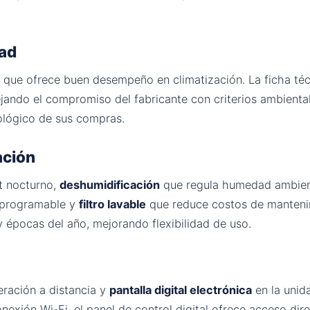
dad
do que ofrece buen desempeño en climatización. La ficha té
lejando el compromiso del fabricante con criterios ambient
ológico de sus compras.
ación
t nocturno,
deshumidificación
que regula humedad ambien
programable y
filtro lavable
que reduce costos de manteni
 épocas del año, mejorando flexibilidad de uso.
ración a distancia y
pantalla digital electrónica
en la unid
exión Wi-Fi, el panel de control digital ofrece acceso dire