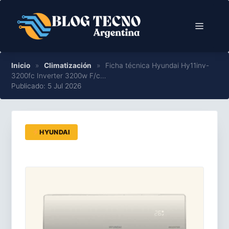
Saltar
al
Menú
contenido
Inicio
»
Climatización
»
Ficha técnica Hyundai Hy11inv-
3200fc Inverter 3200w F/c…
Publicado: 5 Jul 2026
HYUNDAI