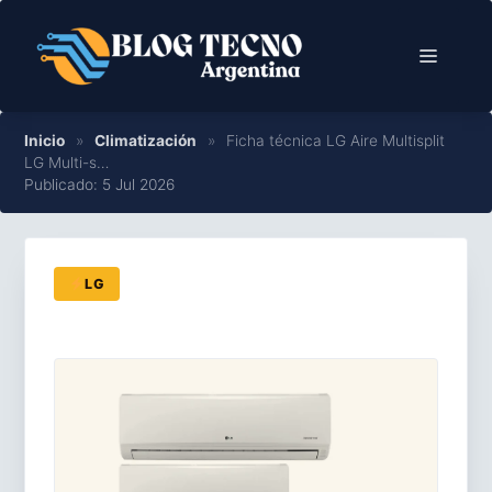
Saltar
al
Menú
contenido
Inicio
»
Climatización
»
Ficha técnica LG Aire Multisplit
LG Multi-s…
Publicado: 5 Jul 2026
LG