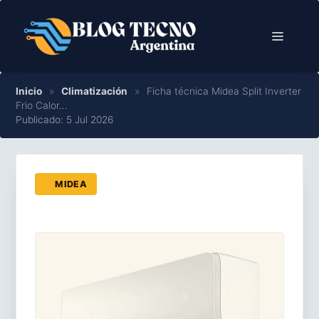
Saltar
al
Menú
contenido
Inicio
»
Climatización
»
Ficha técnica Midea Split Inverter
Frio Calor…
Publicado: 5 Jul 2026
MIDEA