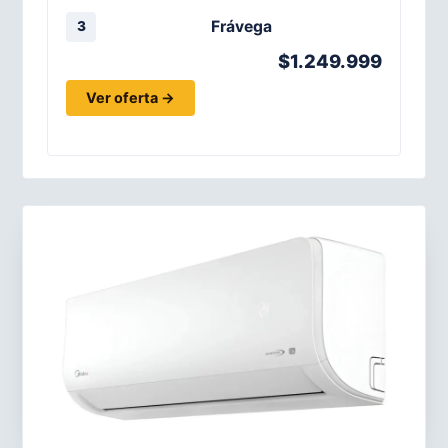
Frávega
3
$1.249.999
Ver oferta →