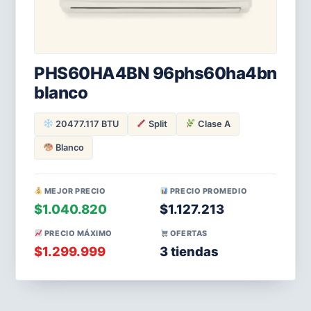
PHS60HA4BN 96phs60ha4bn
blanco
20477.117 BTU
Split
Clase A
Blanco
MEJOR PRECIO
PRECIO PROMEDIO
$1.040.820
$1.127.213
PRECIO MÁXIMO
OFERTAS
$1.299.999
3 tiendas