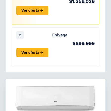
$1.356.029
Ver oferta →
Frávega
2
$899.999
Ver oferta →