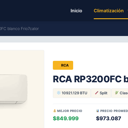
Inicio
Climatización
FC blanco Frio7calor
RCA
RCA RP3200FC bl
10921.129 BTU
Split
Clas
MEJOR PRECIO
PRECIO PROMED
$849.999
$973.087