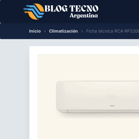
Saltar
al
contenido
Inicio
»
Climatización
»
Ficha técnica RCA RP3200