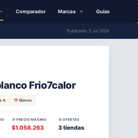
Comparador
Marcas
Guías
Publicado: 5 Jul 2026
anco Frio7calor
e A
Blanco
IO
PRECIO MÁXIMO
OFERTAS
$1.058.263
3 tiendas