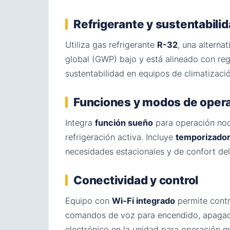
Refrigerante y sustentabili
Utiliza gas refrigerante
R-32
, una alterna
global (GWP) bajo y está alineado con reg
sustentabilidad en equipos de climatizac
Funciones y modos de oper
Integra
función sueño
para operación noc
refrigeración activa. Incluye
temporizado
necesidades estacionales y de confort del
Conectividad y control
Equipo con
Wi-Fi integrado
permite contr
comandos de voz para encendido, apagad
electrónico en la unidad para operación m