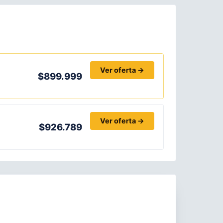
Ver oferta →
$899.999
Ver oferta →
$926.789