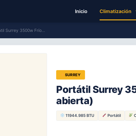
Inicio
Climatización
átil Surrey 3500w Frío…
SURREY
Portátil Surrey 3
abierta)
11944.985 BTU
Portátil
C