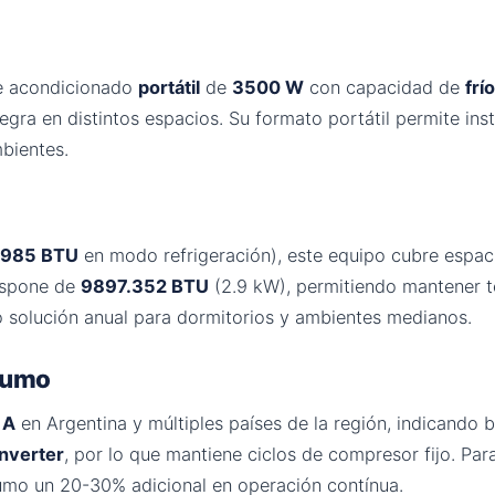
e acondicionado
portátil
de
3500 W
con capacidad de
frí
egra en distintos espacios. Su formato portátil permite inst
mbientes.
.985 BTU
en modo refrigeración), este equipo cubre espa
dispone de
9897.352 BTU
(2.9 kW), permitiendo mantener t
o solución anual para dormitorios y ambientes medianos.
nsumo
a
A
en Argentina y múltiples países de la región, indicando 
inverter
, por lo que mantiene ciclos de compresor fijo. Pa
umo un 20-30% adicional en operación contínua.