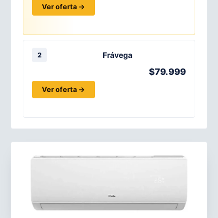
Ver oferta →
Frávega
2
$79.999
Ver oferta →